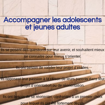
Accompagner les adolescents
et jeunes adultes
Ils se posent des questions sur leur avenir, et souhaitent mieux
se connaitre pour mieux s’orienter.
Ils ont besoin de valider leur projet d’études.
Ils opposent leur passion à la raison de leurs parents dans leur
projet d’orientation ou de réorientation.
Ils ont besoin de se réorienter, confrontés à un premier choix
pour lequel ils ont été fortement déçus.