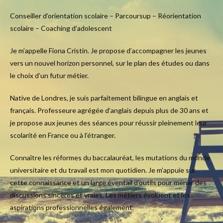
Conseiller d’orientation scolaire – Parcoursup – Réorientation
scolaire – Coaching d’adolescent
Je m’appelle Fiona Cristin. Je propose d’accompagner les jeunes
vers un nouvel horizon personnel, sur le plan des études ou dans
le choix d’un futur métier.
Native de Londres, je suis parfaitement bilingue en anglais et
français. Professeure agrégée d’anglais depuis plus de 30 ans et
je propose aux jeunes des séances pour réussir pleinement leur
scolarité en France ou à l’étranger.
Connaître les réformes du baccalauréat, les mutations du monde
universitaire et du travail est mon quotidien. Je m’appuie sur
cette connaissance et un large éventail d’outils pour mener des
discussions sincères et vraies. Les métiers évoluent et les
aspirations professionnelles également.