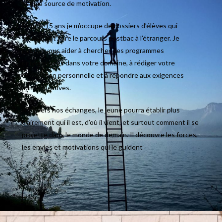
est ma source de motivation.
Depuis 15 ans je m’occupe de dossiers d’élèves qui
souhaitent faire le parcours postbac à l’étranger. Je
pourrai vous aider à chercher des programmes
universitaires dans votre domaine, à rédiger votre
déclaration personnelle et à répondre aux exigences
administratives.
A travers nos échanges, le jeune pourra établir plus
clairement qui il est, d’où il vient, et surtout comment il se
projette dans le monde de demain. Il découvre les forces,
les envies et motivations qui le guident