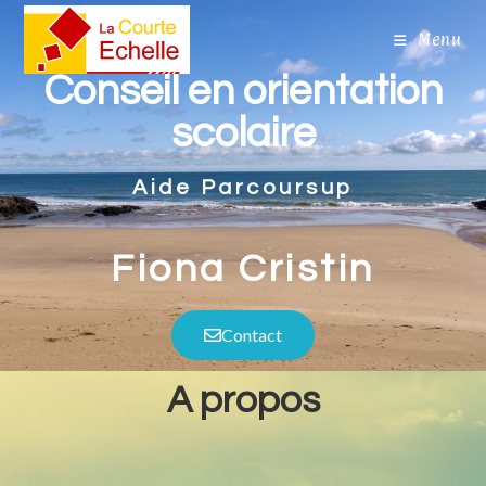
Menu
Conseil en orientation
scolaire
Aide Parcoursup
Fiona Cristin
Contact
A propos